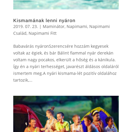
Kismamának lenni nyáron
2019. 07. 23.
|
Maminátor
,
Napimami
,
Napimami
Család
,
Napimami Fitt
Babavárás nyáronSzerencsére hozzám kegyesek
voltak az égiek, és bár Bálint fiammal nyár derekán
voltam nagy pocakos, elkerült a hőség és a kánikula.
Így én a nyári terhességet, javarészt áldásos oldaláról
ismertem meg.A nyári kismama-lét pozitív oldalához
tartozik,...