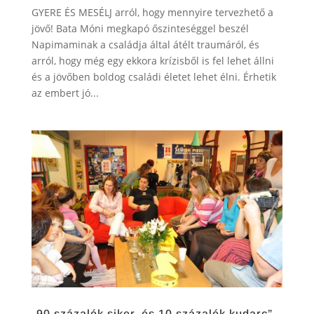
GYERE ÉS MESÉLJ arról, hogy mennyire tervezhető a
jövő! Bata Móni megkapó őszinteséggel beszél
Napimaminak a családja által átélt traumáról, és
arról, hogy még egy ekkora krízisből is fel lehet állni
és a jövőben boldog családi életet lehet élni. Érhetik
az embert jó...
„90 százalék siker, és 10 százalék kudarc”