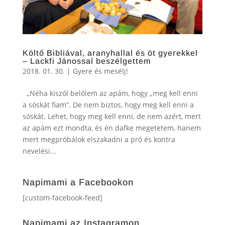
Költő Bibliával, aranyhallal és öt gyerekkel
– Lackfi Jánossal beszélgettem
2018. 01. 30.
|
Gyere és mesélj!
„Néha kiszól belőlem az apám, hogy „meg kell enni
a sóskát fiam”. De nem biztos, hogy meg kell enni a
sóskát. Lehet, hogy meg kell enni, de nem azért, mert
az apám ezt mondta, és én dafke megetetem, hanem
mert megpróbálok elszakadni a pró és kontra
nevelési...
Napimami a Facebookon
[custom-facebook-feed]
Napimami az Instagramon