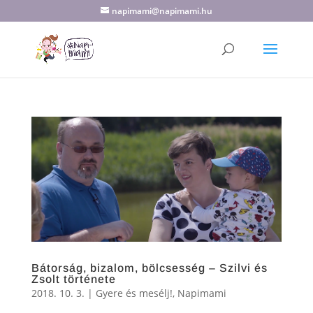
napimami@napimami.hu
Bátorság, bizalom, bölcsesség – Szilvi és
Zsolt története
2018. 10. 3.
|
Gyere és mesélj!
,
Napimami