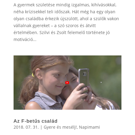
A gyermek születése mindig izgalmas, kihívásokkal,
néha krízisekkel teli időszak. Hát még ha egy olyan
olyan családba érkezik újszülött, ahol a szülők vakon
vállalnak gyereket – a szó szoros és átvitt
értelmében. Szilvi és Zsolt felemelő története jó
motiváció...
Az F-betűs család
2018. 07. 31.
|
Gyere és mesélj!
,
Napimami