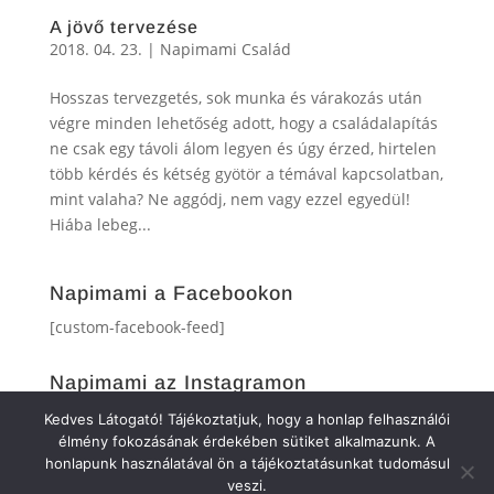
A jövő tervezése
2018. 04. 23.
|
Napimami Család
Hosszas tervezgetés, sok munka és várakozás után
végre minden lehetőség adott, hogy a családalapítás
ne csak egy távoli álom legyen és úgy érzed, hirtelen
több kérdés és kétség gyötör a témával kapcsolatban,
mint valaha? Ne aggódj, nem vagy ezzel egyedül!
Hiába lebeg...
Napimami a Facebookon
[custom-facebook-feed]
Napimami az Instagramon
[instagram-feed]
Kedves Látogató! Tájékoztatjuk, hogy a honlap felhasználói
élmény fokozásának érdekében sütiket alkalmazunk. A
honlapunk használatával ön a tájékoztatásunkat tudomásul
veszi.