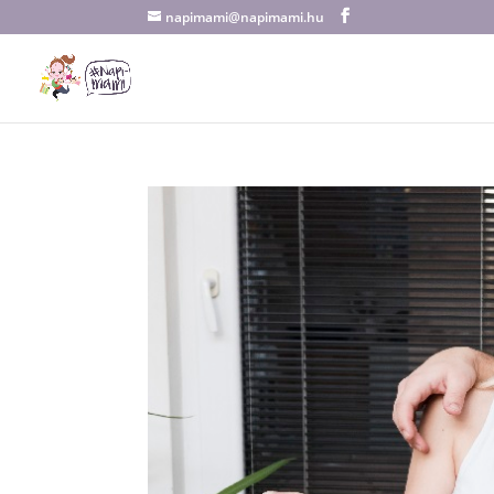
napimami@napimami.hu