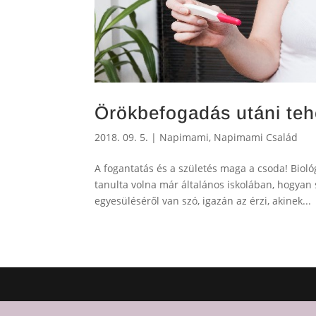
Örökbefogadás utáni te
2018. 09. 5.
|
Napimami
,
Napimami Család
A fogantatás és a születés maga a csoda! Biol
tanulta volna már általános iskolában, hogyan
egyesüléséről van szó, igazán az érzi, akinek...