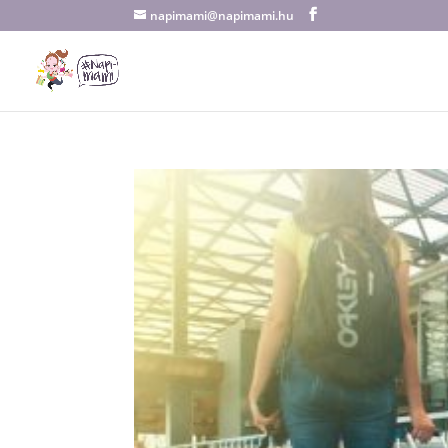
napimami@napimami.hu