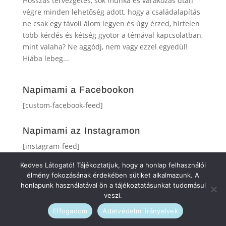
Hosszas tervezgetés, sok munka és várakozás után
végre minden lehetőség adott, hogy a családalapítás
ne csak egy távoli álom legyen és úgy érzed, hirtelen
több kérdés és kétség gyötör a témával kapcsolatban,
mint valaha? Ne aggódj, nem vagy ezzel egyedül!
Hiába lebeg...
Napimami a Facebookon
[custom-facebook-feed]
Napimami az Instagramon
[instagram-feed]
Kedves Látogató! Tájékoztatjuk, hogy a honlap felhasználói
élmény fokozásának érdekében sütiket alkalmazunk. A
honlapunk használatával ön a tájékoztatásunkat tudomásul
veszi.
Elfogadom
Adatvédelmi irányelvek