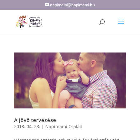
napimami@napimami.hu
A jövő tervezése
2018. 04. 23.
|
Napimami Család