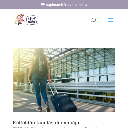
napimami@napimami.hu
Külföldön tanulás dilemmája