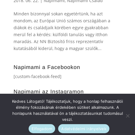
2018. 06. 22.
|
Napimami
,
Napimami Család
Minden bizonnyal sokan egyetértünk, ha azt
mondom, az Európai Unió számos országában a
diákok és családjaik körében egyre gyakrabban
merül fel a kérdés: külföldi tanulás vagy itthon
maradás. Az NN Biztosító friss reprezentatív
kutatásából kiderül, hogy a magyar szülők...
Napimami a Facebookon
[custom-facebook-feed]
Napimami az Instagramon
[instagram-feed]
Kedves Látogató! Tájékoztatjuk, hogy a honlap felhasználói
élmény fokozásának érdekében sütiket alkalmazunk. A
honlapunk használatával ön a tájékoztatásunkat tudomásul
veszi.
Elfogadom
Adatvédelmi irányelvek