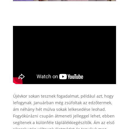
Újévkor sokan tesznek fogadalmat, például azt, hogy
lefogynak. Januárban még zsúfoltak az edzőtermek,
ám néhány hét múlva sokak lelkesedése leohad.
Fogyókúrázni csupán átmeneti jelleggel lehet, ebben
segítenek a különféle táplálékkiegészítők. Ám az első