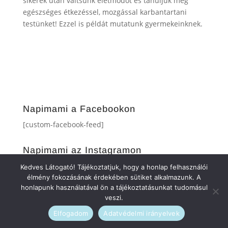
sikerek után váltsunk életmódot és tanuljuk meg
egészséges étkezéssel, mozgással karbantartani
testünket! Ezzel is példát mutatunk gyermekeinknek.
Napimami a Facebookon
[custom-facebook-feed]
Napimami az Instagramon
[instagram-feed]
Kedves Látogató! Tájékoztatjuk, hogy a honlap felhasználói
élmény fokozásának érdekében sütiket alkalmazunk. A
honlapunk használatával ön a tájékoztatásunkat tudomásul
veszi.
Elfogadom
Adatvédelmi irányelvek