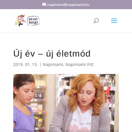
napimami@napimami.hu
Új év – új életmód
2019. 01. 15.
|
Napimami
,
Napimami Fitt