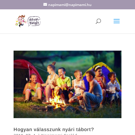
napimami@napimami.hu
Hogyan válasszunk nyári tábort?