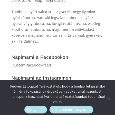
2019. 07. 4.
|
Napimami Család
Tombol a nyári vakáció, sok gyerek megy ilyenkor
nyári táborba. Van, aki legszívesebben az egész
nyarat végigtáborozná, lovaglás után úszna, esetleg
kicsit drámatáborozna, majd némi kreatívkodást
követően megtanulna vitorlázni. És vannak gyerekek,
akik fájdalmas...
Napimami a Facebookon
[custom-facebook-feed]
Napimami az Instagramon
[instagram-feed]
Kedves Látogató! Tájékoztatjuk, hogy a honlap felhasználói
élmény fokozásának érdekében sütiket alkalmazunk. A
honlapunk használatával ön a tájékoztatásunkat tudomásul
veszi.
Elfogadom
Adatvédelmi irányelvek