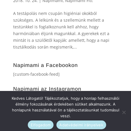
2018. 10. 24.
|
Napimami
,
Napimami Fitt
A testápolás nem csupán higiéniai okokból
szükséges. A lelkünk és a szellemünk mellett a
testünkkel is foglalkoznunk kell ahhoz, hogy
harmóniában éljünk magunkkal. A gyerekek ezt a
mintát is a szülőktől kapják: amellett, hogy a napi
tisztálkodás során megismerik,...
Napimami a Facebookon
[custom-facebook-feed]
Napimami az Instagramon
[instagram-feed]
Kedves Látogató! Tájékoztatjuk, hogy a honlap felhasználói
élmény fokozásának érdekében sütiket alkalmazunk. A
honlapunk használatával ön a tájékoztatásunkat tudomásul
veszi.
Elfogadom
Adatvédelmi irányelvek