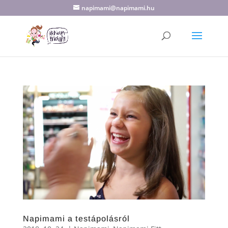
napimami@napimami.hu
Napimami a testápolásról