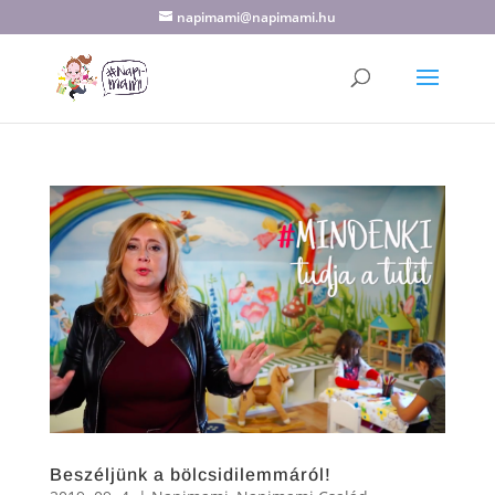
napimami@napimami.hu
Beszéljünk a bölcsidilemmáról!