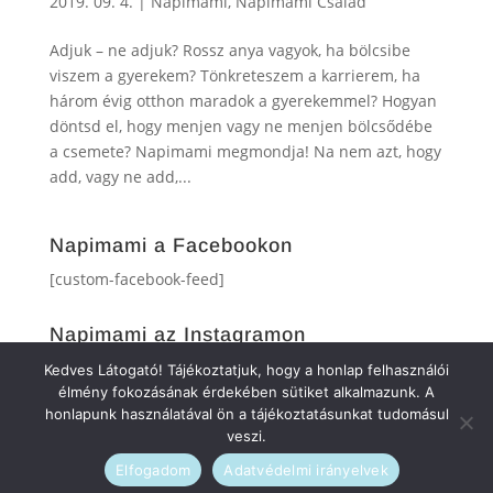
2019. 09. 4.
|
Napimami
,
Napimami Család
Adjuk – ne adjuk? Rossz anya vagyok, ha bölcsibe
viszem a gyerekem? Tönkreteszem a karrierem, ha
három évig otthon maradok a gyerekemmel? Hogyan
döntsd el, hogy menjen vagy ne menjen bölcsődébe
a csemete? Napimami megmondja! Na nem azt, hogy
add, vagy ne add,...
Napimami a Facebookon
[custom-facebook-feed]
Napimami az Instagramon
[instagram-feed]
Kedves Látogató! Tájékoztatjuk, hogy a honlap felhasználói
élmény fokozásának érdekében sütiket alkalmazunk. A
honlapunk használatával ön a tájékoztatásunkat tudomásul
veszi.
Elfogadom
Adatvédelmi irányelvek