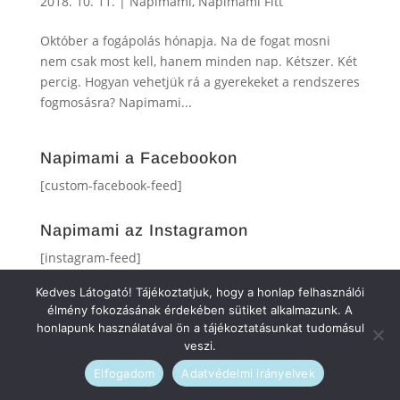
2018. 10. 11.
|
Napimami
,
Napimami Fitt
Október a fogápolás hónapja. Na de fogat mosni
nem csak most kell, hanem minden nap. Kétszer. Két
percig. Hogyan vehetjük rá a gyerekeket a rendszeres
fogmosásra? Napimami...
Napimami a Facebookon
[custom-facebook-feed]
Napimami az Instagramon
[instagram-feed]
Kedves Látogató! Tájékoztatjuk, hogy a honlap felhasználói
élmény fokozásának érdekében sütiket alkalmazunk. A
honlapunk használatával ön a tájékoztatásunkat tudomásul
veszi.
Elfogadom
Adatvédelmi irányelvek