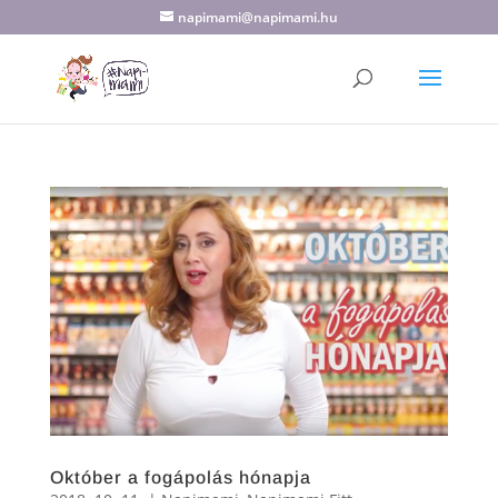
napimami@napimami.hu
Október a fogápolás hónapja