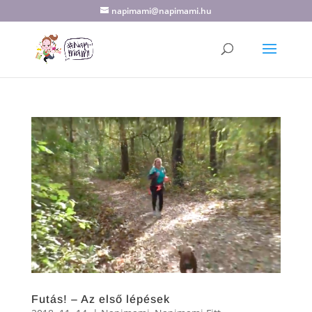
napimami@napimami.hu
Futás! – Az első lépések