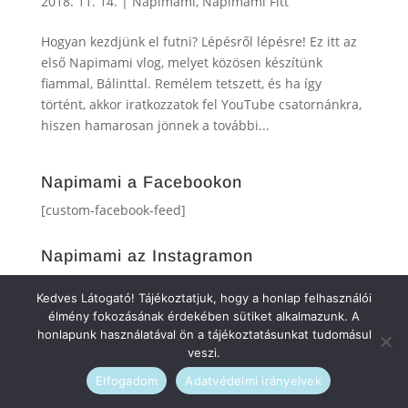
2018. 11. 14.
|
Napimami
,
Napimami Fitt
Hogyan kezdjünk el futni? Lépésről lépésre! Ez itt az
első Napimami vlog, melyet közösen készítünk
fiammal, Bálinttal. Remélem tetszett, és ha így
történt, akkor iratkozzatok fel YouTube csatornánkra,
hiszen hamarosan jönnek a további...
Napimami a Facebookon
[custom-facebook-feed]
Napimami az Instagramon
[instagram-feed]
Kedves Látogató! Tájékoztatjuk, hogy a honlap felhasználói
élmény fokozásának érdekében sütiket alkalmazunk. A
honlapunk használatával ön a tájékoztatásunkat tudomásul
veszi.
Elfogadom
Adatvédelmi irányelvek