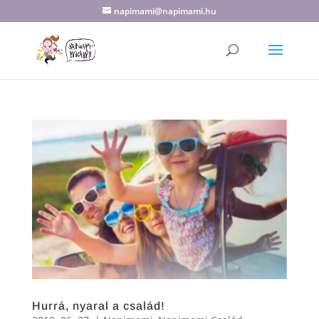
napimami@napimami.hu
Hurrá, nyaral a család!