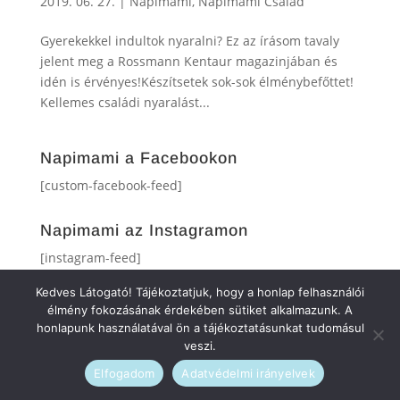
2019. 06. 27.
|
Napimami
,
Napimami Család
Gyerekekkel indultok nyaralni? Ez az írásom tavaly
jelent meg a Rossmann Kentaur magazinjában és
idén is érvényes!Készítsetek sok-sok élménybefőttet!
Kellemes családi nyaralást...
Napimami a Facebookon
[custom-facebook-feed]
Napimami az Instagramon
[instagram-feed]
Kedves Látogató! Tájékoztatjuk, hogy a honlap felhasználói
élmény fokozásának érdekében sütiket alkalmazunk. A
honlapunk használatával ön a tájékoztatásunkat tudomásul
veszi.
Elfogadom
Adatvédelmi irányelvek