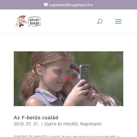
napimami@napimami.hu
Az F-betűs család
2018. 07. 31.
|
Gyere és mesélj!
,
Napimami