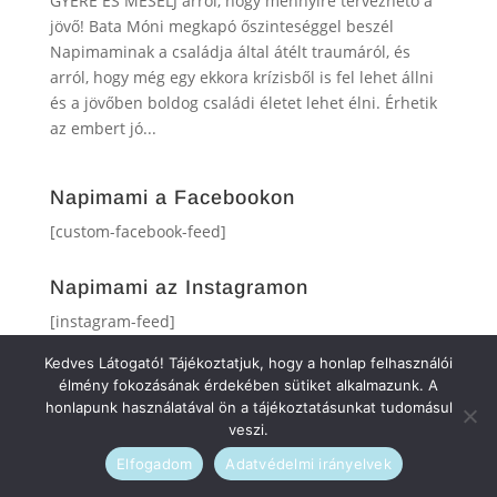
GYERE ÉS MESÉLJ arról, hogy mennyire tervezhető a
jövő! Bata Móni megkapó őszinteséggel beszél
Napimaminak a családja által átélt traumáról, és
arról, hogy még egy ekkora krízisből is fel lehet állni
és a jövőben boldog családi életet lehet élni. Érhetik
az embert jó...
Napimami a Facebookon
[custom-facebook-feed]
Napimami az Instagramon
[instagram-feed]
Kedves Látogató! Tájékoztatjuk, hogy a honlap felhasználói
élmény fokozásának érdekében sütiket alkalmazunk. A
honlapunk használatával ön a tájékoztatásunkat tudomásul
veszi.
Elfogadom
Adatvédelmi irányelvek