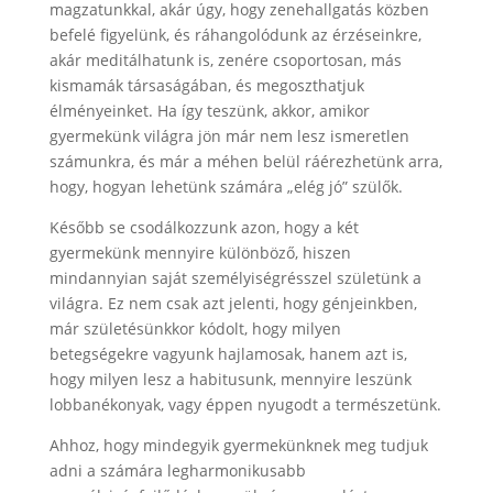
magzatunkkal, akár úgy, hogy zenehallgatás közben
befelé figyelünk, és ráhangolódunk az érzéseinkre,
akár meditálhatunk is, zenére csoportosan, más
kismamák társaságában, és megoszthatjuk
élményeinket. Ha így teszünk, akkor, amikor
gyermekünk világra jön már nem lesz ismeretlen
számunkra, és már a méhen belül ráérezhetünk arra,
hogy, hogyan lehetünk számára „elég jó” szülők.
Később se csodálkozzunk azon, hogy a két
gyermekünk mennyire különböző, hiszen
mindannyian saját személyiségrésszel születünk a
világra. Ez nem csak azt jelenti, hogy génjeinkben,
már születésünkkor kódolt, hogy milyen
betegségekre vagyunk hajlamosak, hanem azt is,
hogy milyen lesz a habitusunk, mennyire leszünk
lobbanékonyak, vagy éppen nyugodt a természetünk.
Ahhoz, hogy mindegyik gyermekünknek meg tudjuk
adni a számára legharmonikusabb