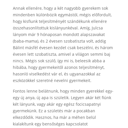
Annak ellenére, hogy a két nagyobb gyerekem sok
mindenben különbözik egymástól, mégis előfordult,
hogy kisfiunk teljesítményét szándékunk ellenére
összehasonlítottuk kislányunkéval. Amíg, Julcsa
lányom már 9 hónaposan mondott alapszavakat
(baba-mama), és 2 évesen szobatiszta volt, addig
Bálint másfél évesen kezdet csak beszélni, és három
évesen lett szobatiszta, amivel a világon semmi baj
nincs. Mégis sok szülő, így mi is, beleesik abba a
hibába, hogy gyermekeitől azonos teljesítményt,
hasonló viselkedést vár el, és ugyanazokkal az
eszközökkel szeretné nevelni gyermekeit.
Fontos lenne belátnunk, hogy minden gyerekkel egy-
egy új anya, új apa is születik. Legyen akár két fiúnk
két lányunk, vagy akár egy egész focicsapatnyi
gyermekünk. Ez a születés már a pocakban
elkezdődik. Hasznos, ha már a méhen belül
kialakítunk egy bensőséges kapcsolatot