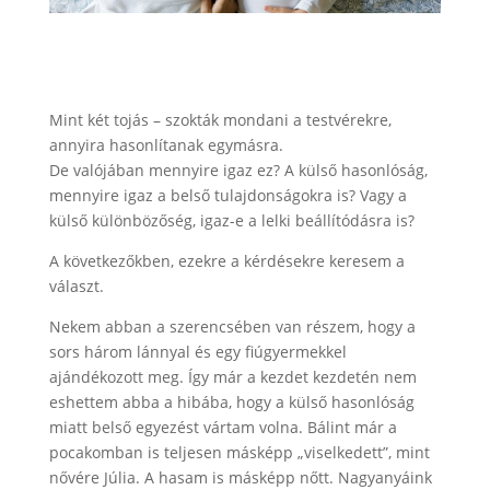
Mint két tojás – szokták mondani a testvérekre,
annyira hasonlítanak egymásra.
De valójában mennyire igaz ez? A külső hasonlóság,
mennyire igaz a belső tulajdonságokra is? Vagy a
külső különbözőség, igaz-e a lelki beállítódásra is?
A következőkben, ezekre a kérdésekre keresem a
választ.
Nekem abban a szerencsében van részem, hogy a
sors három lánnyal és egy fiúgyermekkel
ajándékozott meg. Így már a kezdet kezdetén nem
eshettem abba a hibába, hogy a külső hasonlóság
miatt belső egyezést vártam volna. Bálint már a
pocakomban is teljesen másképp „viselkedett”, mint
nővére Júlia. A hasam is másképp nőtt. Nagyanyáink