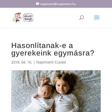
napimami@napimami.hu
Hasonlítanak-e a
gyerekeink egymásra?
2018. 04. 16.
|
Napimami Család