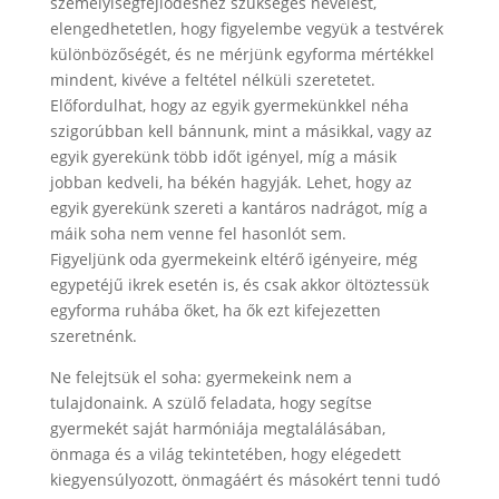
személyiségfejlődéshez szükséges nevelést,
elengedhetetlen, hogy figyelembe vegyük a testvérek
különbözőségét, és ne mérjünk egyforma mértékkel
mindent, kivéve a feltétel nélküli szeretetet.
Előfordulhat, hogy az egyik gyermekünkkel néha
szigorúbban kell bánnunk, mint a másikkal, vagy az
egyik gyerekünk több időt igényel, míg a másik
jobban kedveli, ha békén hagyják. Lehet, hogy az
egyik gyerekünk szereti a kantáros nadrágot, míg a
máik soha nem venne fel hasonlót sem.
Figyeljünk oda gyermekeink eltérő igényeire, még
egypetéjű ikrek esetén is, és csak akkor öltöztessük
egyforma ruhába őket, ha ők ezt kifejezetten
szeretnénk.
Ne felejtsük el soha: gyermekeink nem a
tulajdonaink. A szülő feladata, hogy segítse
gyermekét saját harmóniája megtalálásában,
önmaga és a világ tekintetében, hogy elégedett
kiegyensúlyozott, önmagáért és másokért tenni tudó