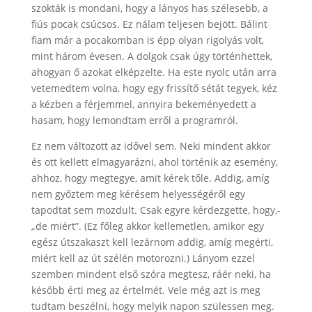
szokták is mondani, hogy a lányos has szélesebb, a
fiús pocak csúcsos. Ez nálam teljesen bejött. Bálint
fiam már a pocakomban is épp olyan rigolyás volt,
mint három évesen. A dolgok csak úgy történhettek,
ahogyan ő azokat elképzelte. Ha este nyolc után arra
vetemedtem volna, hogy egy frissítő sétát tegyek, kéz
a kézben a férjemmel, annyira bekeményedett a
hasam, hogy lemondtam erről a programról.
Ez nem változott az idővel sem. Neki mindent akkor
és ott kellett elmagyarázni, ahol történik az esemény,
ahhoz, hogy megtegye, amit kérek tőle. Addig, amíg
nem győztem meg kérésem helyességéről egy
tapodtat sem mozdult. Csak egyre kérdezgette, hogy,-
„de miért”. (Ez főleg akkor kellemetlen, amikor egy
egész útszakaszt kell lezárnom addig, amíg megérti,
miért kell az út szélén motorozni.) Lányom ezzel
szemben mindent első szóra megtesz, ráér neki, ha
később érti meg az értelmét. Vele még azt is meg
tudtam beszélni, hogy melyik napon szülessen meg.