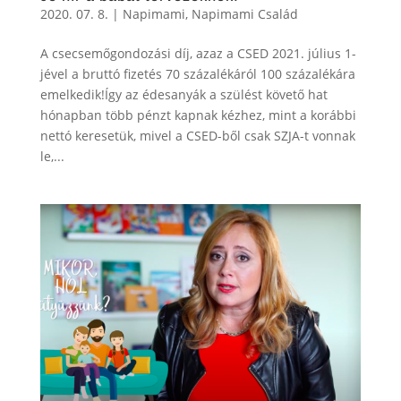
2020. 07. 8.
|
Napimami
,
Napimami Család
A csecsemőgondozási díj, azaz a CSED 2021. július 1-
jével a bruttó fizetés 70 százalékáról 100 százalékára
emelkedik!Így az édesanyák a szülést követő hat
hónapban több pénzt kapnak kézhez, mint a korábbi
nettó keresetük, mivel a CSED-ből csak SZJA-t vonnak
le,...