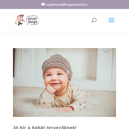
napimami@napimami.hu
Jó hír a babát tervezőknek!