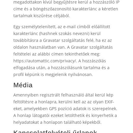
megadottakon kívül begyűjtésre kerül a hozzászóló IP
címe és a böngészőazonosító karakterlánc a kéretlen
tartalmak kiszűrése céljából.
Egy személytelenített, az e-mail címből előállított
karakterlánc (hashnek szokás nevezni) kerül
továbbításra a Gravatar szolgáltatás felé, ha ez az
oldalon használatban van. A Gravatar szolgáltatás
feltételei az alábbi címen tekinthetőek meg:
https://automattic.com/privacy/. A hozzászólás
elfogadása után, a hozzászólásunk tartalma és a
profil képünk is megjelenik nyilvánosan.
Média
Amennyiben regisztrált felhasználó által kerül kép
feltöltésre a honlapra, kerülni kell az az olyan EXIF-
eket, amelyekben GPS pozíció adatok is szerepelnek.
A honlap látogatói ezeket letölthetik és kinyerhetik a
helyadatokat a honlapon található képekből.
Kapcsolatfelvételi űrlapok