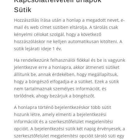
Sütik
Hozzászólás írása után a honlap a megadott nevet, e-
mail és web címet sütiben eltárolja. A tárolás csak
kényelmi célokat szolgál, hogy a következő
hozzászóláskor ne kelljen automatikusan kitölteni. A
sütik lejárati ideje 1 év.
Ha rendelkezünk felhasználói fiókkal és be is vagyunk
jelentkezve erre a honlapra, akkor átmeneti sütiket
állítunk be, annak érdekében, hogy megállapítsuk,
hogy a böngésző elfogadja-e a sütiket. Ezek a sütik
nem tartalmaznak személyes információt, és
törlődnek, ahogy bezárjuk a böngészőt.
A honlapra történő bejelentkezéskor több sütit
hozunk létre, amely elmenti a bejelentkezési
információt és a szerkesztőfelület megjelenítési
opcióit. A bejelentkezési sütik két napig érvényesek, a
szerkesztőfelület megjelenítési opcióit tároló süti egy