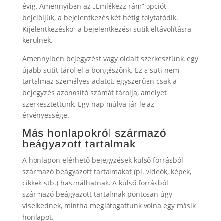
évig. Amennyiben az „Emlékezz rám” opciót
bejelöljük, a bejelentkezés két hétig folytatódik.
Kijelentkezéskor a bejelentkezési sütik eltávolításra
kerülnek.
Amennyiben bejegyzést vagy oldalt szerkesztünk, egy
újabb sütit tárol el a böngészőnk. Ez a süti nem
tartalmaz személyes adatot, egyszerűen csak a
bejegyzés azonosító számát tárolja, amelyet
szerkesztettünk. Egy nap múlva jár le az
érvényessége.
Más honlapokról származó
beágyazott tartalmak
A honlapon elérhető bejegyzések külső forrásból
származó beágyazott tartalmakat (pl. videók, képek,
cikkek stb.) használhatnak. A külső forrásból
származó beágyazott tartalmak pontosan úgy
viselkednek, mintha meglátogattunk volna egy másik
honlapot.