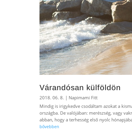
Várandósan külföldön
2018. 06. 8.
|
Napimami Fitt
Mindig is irigykedve csodáltam azokat a kisma
országba. De valójában: merészség, vagy va
abban, hogy a terhesség első nyolc hónapjába
bővebben