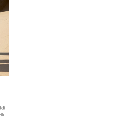
ldi
zik