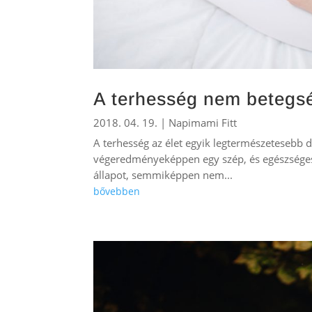
A terhesség nem betegsé
2018. 04. 19.
|
Napimami Fitt
A terhesség az élet egyik legtermészetesebb d
végeredményeképpen egy szép, és egészséges 
állapot, semmiképpen nem...
bővebben