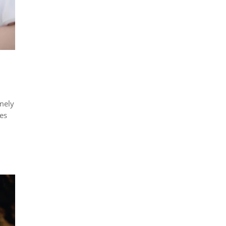
amely
es