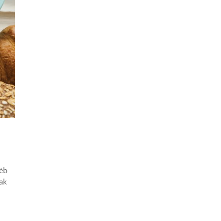
yéb
nak