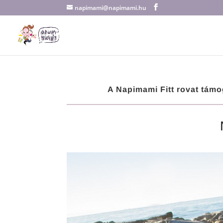
napimami@napimami.hu
A Napimami Fitt rovat támo