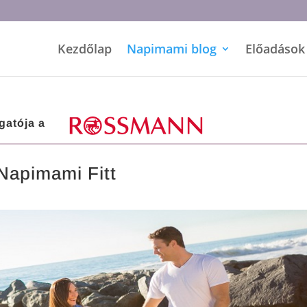
Kezdőlap
Napimami blog
Előadások
gatója a
Napimami Fitt