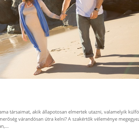
ma társaimat, akik állapotosan elmertek utazni, valamelyik külfö
kmerőség várandósan útra kelni? A szakértők véleménye megegye
n,...