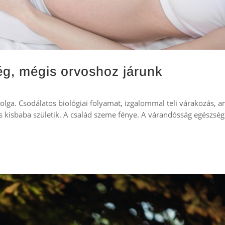
g, mégis orvoshoz járunk
olga. Csodálatos biológiai folyamat, izgalommal teli várakozás, 
kisbaba születik. A család szeme fénye. A várandósság egészség