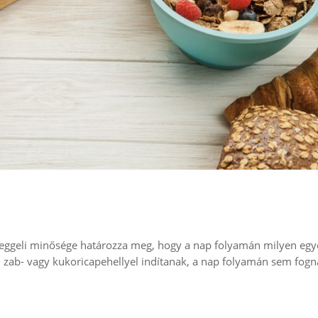
a reggeli minősége határozza meg, hogy a nap folyamán milyen eg
ál zab- vagy kukoricapehellyel indítanak, a nap folyamán sem fog